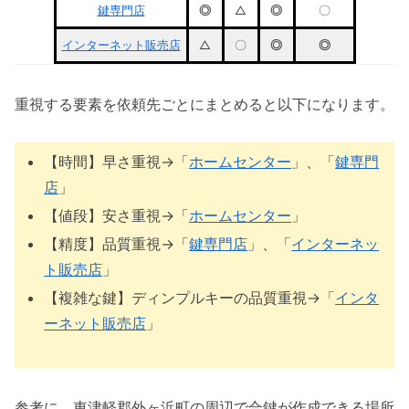
鍵専門店
◎
△
◎
〇
インターネット販売店
△
〇
◎
◎
重視する要素を依頼先ごとにまとめると以下になります。
【時間】早さ重視→「
ホームセンター
」、「
鍵専門
店
」
【値段】安さ重視→「
ホームセンター
」
【精度】品質重視→「
鍵専門店
」、「
インターネッ
ト販売店
」
【複雑な鍵】ディンプルキーの品質重視→「
インタ
ーネット販売店
」
参考に、東津軽郡外ヶ浜町の周辺で合鍵が作成できる場所