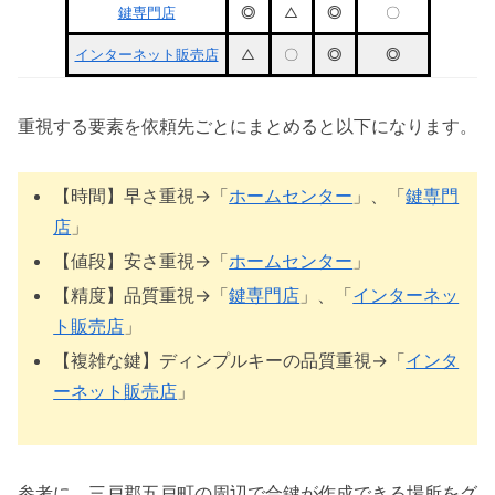
鍵専門店
◎
△
◎
〇
インターネット販売店
△
〇
◎
◎
重視する要素を依頼先ごとにまとめると以下になります。
【時間】早さ重視→「
ホームセンター
」、「
鍵専門
店
」
【値段】安さ重視→「
ホームセンター
」
【精度】品質重視→「
鍵専門店
」、「
インターネッ
ト販売店
」
【複雑な鍵】ディンプルキーの品質重視→「
インタ
ーネット販売店
」
参考に、三戸郡五戸町の周辺で合鍵が作成できる場所をグ