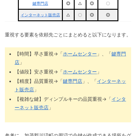
鍵専門店
◎
△
◎
〇
インターネット販売店
△
〇
◎
◎
重視する要素を依頼先ごとにまとめると以下になります。
【時間】早さ重視→「
ホームセンター
」、「
鍵専門
店
」
【値段】安さ重視→「
ホームセンター
」
【精度】品質重視→「
鍵専門店
」、「
インターネッ
ト販売店
」
【複雑な鍵】ディンプルキーの品質重視→「
インタ
ーネット販売店
」
参考に、加茂郡川辺町の周辺で合鍵が作成できる場所をグ