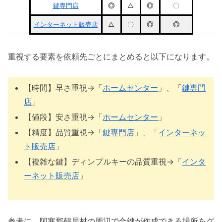
鍵専門店
◎
△
◎
〇
インターネット販売店
△
〇
◎
◎
重視する要素を依頼先ごとにまとめると以下になります。
【時間】早さ重視→「
ホームセンター
」、「
鍵専門
店
」
【値段】安さ重視→「
ホームセンター
」
【精度】品質重視→「
鍵専門店
」、「
インターネッ
ト販売店
」
【複雑な鍵】ディンプルキーの品質重視→「
インタ
ーネット販売店
」
参考に、阿寒郡鶴居村の周辺で合鍵が作成できる場所をグ