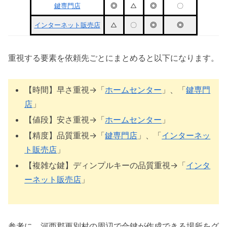
鍵専門店
◎
△
◎
〇
インターネット販売店
△
〇
◎
◎
重視する要素を依頼先ごとにまとめると以下になります。
【時間】早さ重視→「
ホームセンター
」、「
鍵専門
店
」
【値段】安さ重視→「
ホームセンター
」
【精度】品質重視→「
鍵専門店
」、「
インターネッ
ト販売店
」
【複雑な鍵】ディンプルキーの品質重視→「
インタ
ーネット販売店
」
参考に、河西郡更別村の周辺で合鍵が作成できる場所をグ