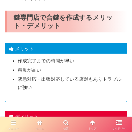
鍵専門店で合鍵を作成するメリッ
ト・デメリット
メリット
作成完了までの時間が早い
精度が高い
緊急対応・出張対応している店舗もありトラブル
に強い
デメリット
一部のディンプルキーは店舗で合鍵作成できない
メニュー
ホーム
検索
トップ
サイドバー