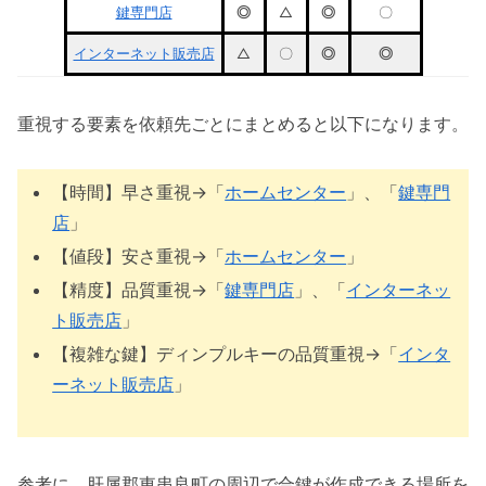
鍵専門店
◎
△
◎
〇
インターネット販売店
△
〇
◎
◎
重視する要素を依頼先ごとにまとめると以下になります。
【時間】早さ重視→「
ホームセンター
」、「
鍵専門
店
」
【値段】安さ重視→「
ホームセンター
」
【精度】品質重視→「
鍵専門店
」、「
インターネッ
ト販売店
」
【複雑な鍵】ディンプルキーの品質重視→「
インタ
ーネット販売店
」
参考に、肝属郡東串良町の周辺で合鍵が作成できる場所を