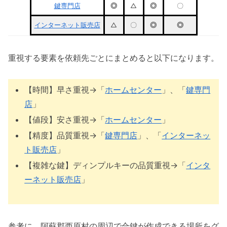
鍵専門店
◎
△
◎
〇
インターネット販売店
△
〇
◎
◎
重視する要素を依頼先ごとにまとめると以下になります。
【時間】早さ重視→「
ホームセンター
」、「
鍵専門
店
」
【値段】安さ重視→「
ホームセンター
」
【精度】品質重視→「
鍵専門店
」、「
インターネッ
ト販売店
」
【複雑な鍵】ディンプルキーの品質重視→「
インタ
ーネット販売店
」
参考に、阿蘇郡西原村の周辺で合鍵が作成できる場所をグ