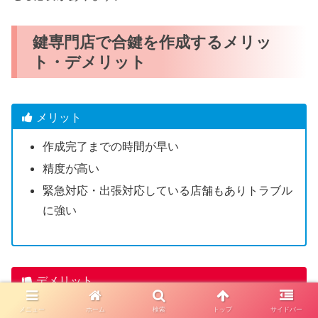
鍵専門店で合鍵を作成するメリッ
ト・デメリット
メリット
作成完了までの時間が早い
精度が高い
緊急対応・出張対応している店舗もありトラブル
に強い
デメリット
一部のディンプルキーは店舗で合鍵作成できない
メニュー
ホーム
検索
トップ
サイドバー