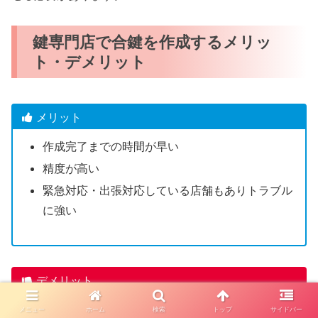
鍵専門店で合鍵を作成するメリッ
ト・デメリット
メリット
作成完了までの時間が早い
精度が高い
緊急対応・出張対応している店舗もありトラブル
に強い
デメリット
一部のディンプルキーは店舗で合鍵作成できない
メニュー
ホーム
検索
トップ
サイドバー