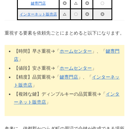
鍵専門店
◎
△
◎
〇
インターネット販売店
△
〇
◎
◎
重視する要素を依頼先ごとにまとめると以下になります。
【時間】早さ重視→「
ホームセンター
」、「
鍵専門
店
」
【値段】安さ重視→「
ホームセンター
」
【精度】品質重視→「
鍵専門店
」、「
インターネッ
ト販売店
」
【複雑な鍵】ディンプルキーの品質重視→「
インタ
ーネット販売店
」
参考に、伊都郡かつらぎ町の周辺で合鍵が作成できる場所