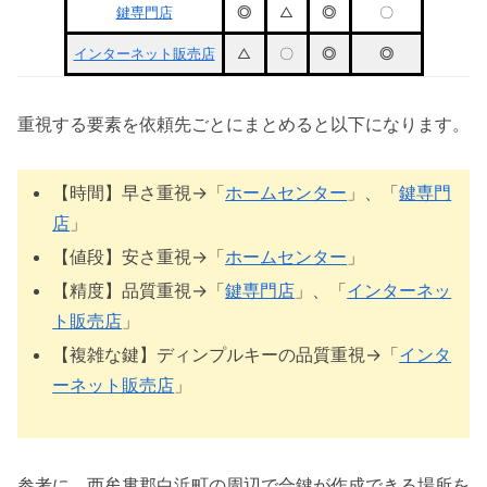
鍵専門店
◎
△
◎
〇
インターネット販売店
△
〇
◎
◎
重視する要素を依頼先ごとにまとめると以下になります。
【時間】早さ重視→「
ホームセンター
」、「
鍵専門
店
」
【値段】安さ重視→「
ホームセンター
」
【精度】品質重視→「
鍵専門店
」、「
インターネッ
ト販売店
」
【複雑な鍵】ディンプルキーの品質重視→「
インタ
ーネット販売店
」
参考に、西牟婁郡白浜町の周辺で合鍵が作成できる場所を