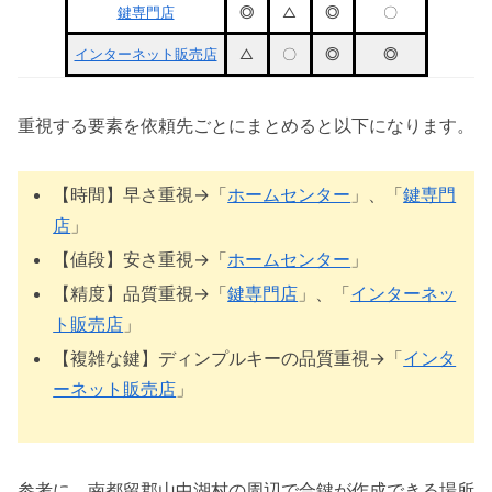
鍵専門店
◎
△
◎
〇
インターネット販売店
△
〇
◎
◎
重視する要素を依頼先ごとにまとめると以下になります。
【時間】早さ重視→「
ホームセンター
」、「
鍵専門
店
」
【値段】安さ重視→「
ホームセンター
」
【精度】品質重視→「
鍵専門店
」、「
インターネッ
ト販売店
」
【複雑な鍵】ディンプルキーの品質重視→「
インタ
ーネット販売店
」
参考に、南都留郡山中湖村の周辺で合鍵が作成できる場所