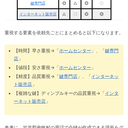
鍵専門店
◎
△
◎
〇
インターネット販売店
△
〇
◎
◎
重視する要素を依頼先ごとにまとめると以下になります。
【時間】早さ重視→「
ホームセンター
」、「
鍵専門
店
」
【値段】安さ重視→「
ホームセンター
」
【精度】品質重視→「
鍵専門店
」、「
インターネッ
ト販売店
」
【複雑な鍵】ディンプルキーの品質重視→「
インタ
ーネット販売店
」
参考に、甘楽郡南牧村の周辺で合鍵が作成できる場所をグ