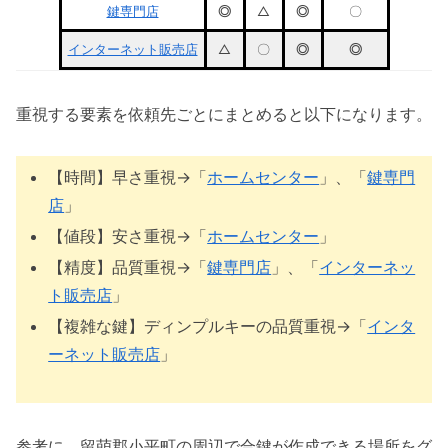
鍵専門店
◎
△
◎
〇
インターネット販売店
△
〇
◎
◎
重視する要素を依頼先ごとにまとめると以下になります。
【時間】早さ重視→「
ホームセンター
」、「
鍵専門
店
」
【値段】安さ重視→「
ホームセンター
」
【精度】品質重視→「
鍵専門店
」、「
インターネッ
ト販売店
」
【複雑な鍵】ディンプルキーの品質重視→「
インタ
ーネット販売店
」
参考に、留萌郡小平町の周辺で合鍵が作成できる場所をグ