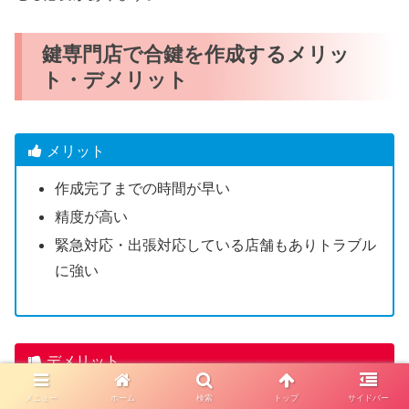
鍵専門店で合鍵を作成するメリッ
ト・デメリット
メリット
作成完了までの時間が早い
精度が高い
緊急対応・出張対応している店舗もありトラブル
に強い
デメリット
一部のディンプルキーは店舗で合鍵作成できない
メニュー
ホーム
検索
トップ
サイドバー