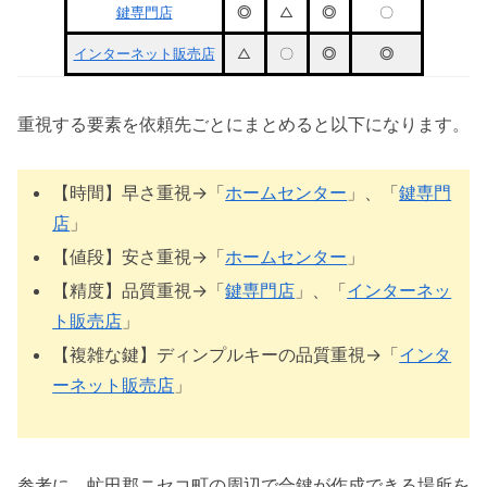
鍵専門店
◎
△
◎
〇
インターネット販売店
△
〇
◎
◎
重視する要素を依頼先ごとにまとめると以下になります。
【時間】早さ重視→「
ホームセンター
」、「
鍵専門
店
」
【値段】安さ重視→「
ホームセンター
」
【精度】品質重視→「
鍵専門店
」、「
インターネッ
ト販売店
」
【複雑な鍵】ディンプルキーの品質重視→「
インタ
ーネット販売店
」
参考に、虻田郡ニセコ町の周辺で合鍵が作成できる場所を